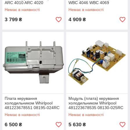
ARC 4010 ARC 4020
WBC 4046 WBC 4069
480132103019
Немає в наявності
Немає в наявності
3 799
4 909
₴
₴
Плата керування
Модуль (плата) керування
холодильником Whirlpool
холодильником Whirlpool
481223678551 08195-024RC
481223678535 08130-025RC
Немає в наявності
Немає в наявності
6 500
5 630
₴
₴