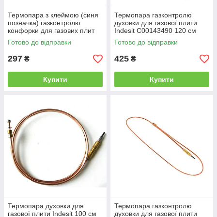
Термопара з клеймою (синя
Термопара газконтролю
позначка) газконтролю
духовки для газової плити
конфорки для газових плит
Indesit C00143490 120 см
Indesit Ariston C00052986
Готово до відправки
Готово до відправки
297
425
₴
₴
Купити
Купити
Термопара духовки для
Термопара газконтролю
газової плити Indesit 100 см
духовки для газової плити