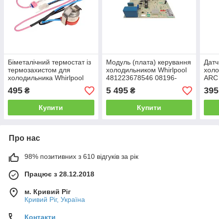
Біметалічний термостат із
Модуль (плата) керування
Датч
термозахистом для
холодильником Whirlpool
холо
холодильника Whirlpool
481223678546 08196-
ARC
ARC 4020 ARC 4030
024RC
495
5 495
395
₴
₴
Купити
Купити
Про нас
98% позитивних з 610 відгуків за рік
Працює з 28.12.2018
м. Кривий Ріг
Кривий Ріг, Україна
Контакти