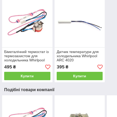
Біметалічний термостат із
Датчик температури для
термозахистом для
холодильника Whirlpool
холодильника Whirlpool
ARC 4020
ARC 4020 ARC 4030
495
395
₴
₴
Купити
Купити
Подібні товари компанії