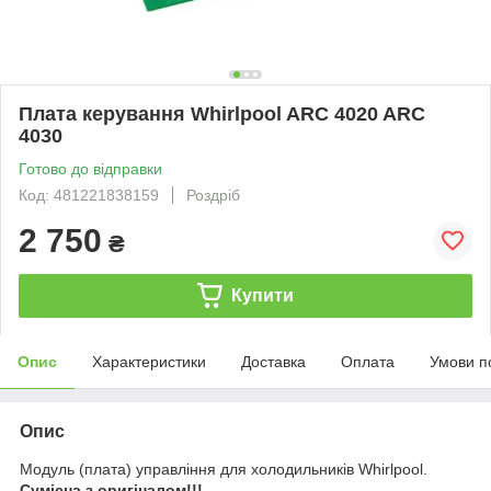
Плата керування Whirlpool ARC 4020 ARC
4030
Готово до відправки
Код: 481221838159
Роздріб
2 750
₴
Купити
Опис
Характеристики
Доставка
Оплата
Умови п
Опис
Модуль (плата) управління для холодильників Whirlpool.
Сумісна з оригіналом!!!