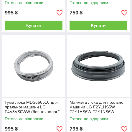
F4V9RC9P (з функцією
Готово до відправки
Готово до відправки
TurboWash™ 360)
995
750
₴
₴
Купити
Купити
Гума люка MDS666516 для
Манжета люка для пральної
пральної машини LG
машини LG F2Y1HS5W
F4V3VS0WW (без технології
F2Y1HS6W F2Y1NS6W
TurboWash™ 360)
Оригінал
Готово до відправки
Готово до відправки
995
795
₴
₴