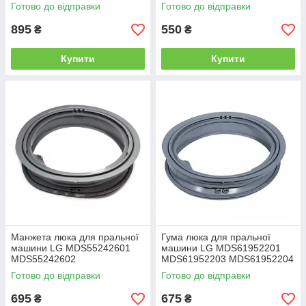
Toshiba, Amica, Midea,
Готово до відправки
Готово до відправки
Elenberg
895
550
₴
₴
Купити
Купити
Манжета люка для пральної
Гума люка для пральної
машини LG MDS55242601
машини LG MDS61952201
MDS55242602
MDS61952203 MDS61952204
Готово до відправки
Готово до відправки
695
675
₴
₴