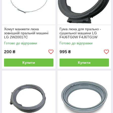
Хомут манжети люка
Гума люка для прально -
зовнішній пральній машині
сушильної машини LG
LG 2W20017C
F4J6TG0W F4J6TG1W
Готово до відправки
Готово до відправки
200
995
₴
₴
Купити
Купити