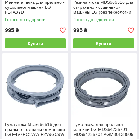
Манжета люка для прально -
Резина люка MDS666516 для
сушильної машини LG
стирально - сушильной
F14A8YD
машины LG (без технологии
TurboWash™ 360)
Готово до відправки
Готово до відправки
995
995
₴
₴
Купити
Купити
Гума люка MDS666516 для
Гума люка для пральної
прально - сушильної машини
машини LG MDS64235701
LG F4V7RC1WW F2V9GC9W
MDS64235704 AGM30138505