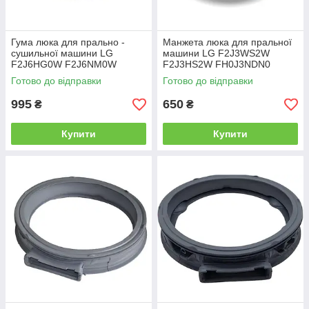
Гума люка для прально -
Манжета люка для пральної
сушильної машини LG
машини LG F2J3WS2W
F2J6HG0W F2J6NM0W
F2J3HS2W FH0J3NDN0
F2J3HS8J
Готово до відправки
Готово до відправки
995
650
₴
₴
Купити
Купити