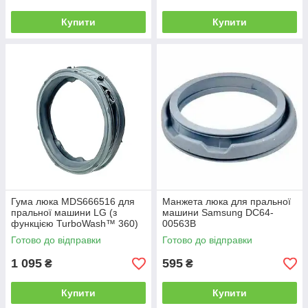
Купити
Купити
Гума люка MDS666516 для
Манжета люка для пральної
пральної машини LG (з
машини Samsung DC64-
функцією TurboWash™ 360)
00563B
Готово до відправки
Готово до відправки
1 095
595
₴
₴
Купити
Купити