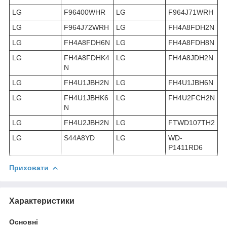
LG
F96400WHR
LG
F964J71WRH
LG
F964J72WRH
LG
FH4A8FDH2N
LG
FH4A8FDH6N
LG
FH4A8FDH8N
LG
FH4A8FDHK4
LG
FH4A8JDH2N
N
LG
FH4U1JBH2N
LG
FH4U1JBH6N
LG
FH4U1JBHK6
LG
FH4U2FCH2N
N
LG
FH4U2JBH2N
LG
FTWD107TH2
LG
S44A8YD
LG
WD-
P1411RD6
Приховати
Характеристики
Основні