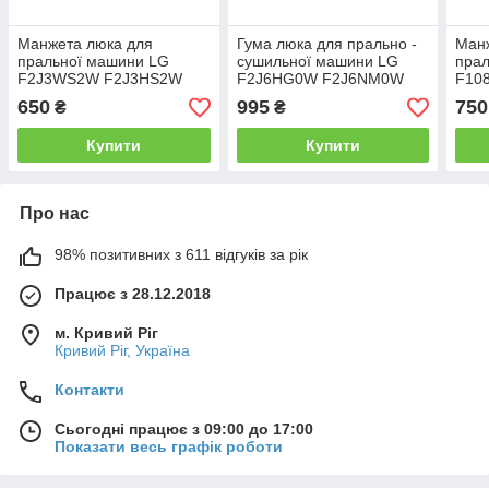
Манжета люка для
Гума люка для прально -
Ман
пральної машини LG
сушильної машини LG
пра
F2J3WS2W F2J3HS2W
F2J6HG0W F2J6NM0W
F10
FH0J3NDN0 F2J3HS8J
650
995
750
₴
₴
Купити
Купити
Про нас
98% позитивних з 611 відгуків за рік
Працює з 28.12.2018
м. Кривий Ріг
Кривий Ріг, Україна
Контакти
Сьогодні працює з 09:00 до 17:00
Показати весь графік роботи