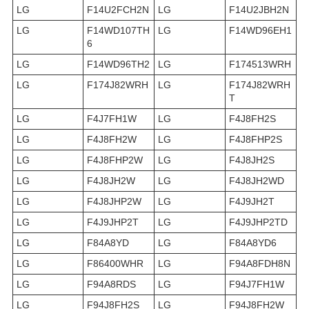
LG
F14U2FCH2N
LG
F14U2JBH2N
LG
F14WD107TH
LG
F14WD96EH1
6
LG
F14WD96TH2
LG
F174513WRH
LG
F174J82WRH
LG
F174J82WRH
T
LG
F4J7FH1W
LG
F4J8FH2S
LG
F4J8FH2W
LG
F4J8FHP2S
LG
F4J8FHP2W
LG
F4J8JH2S
LG
F4J8JH2W
LG
F4J8JH2WD
LG
F4J8JHP2W
LG
F4J9JH2T
LG
F4J9JHP2T
LG
F4J9JHP2TD
LG
F84A8YD
LG
F84A8YD6
LG
F86400WHR
LG
F94A8FDH8N
LG
F94A8RDS
LG
F94J7FH1W
LG
F94J8FH2S
LG
F94J8FH2W