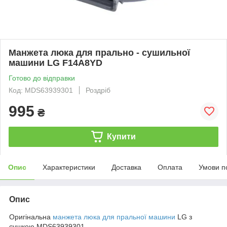
Манжета люка для прально - сушильної
машини LG F14A8YD
Готово до відправки
Код: MDS63939301
Роздріб
995
₴
Купити
Опис
Характеристики
Доставка
Оплата
Умови п
Опис
Оригінальна
манжета люка для пральної машини
LG з
сушкою MDS63939301.