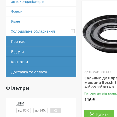
автокондиціонерів
Фреон
Різне
Холодильне обладнання
Про нас
Відгуки
Контакти
Доставка та оплата
086309
Сальник для пр
машини Bosch S
40*72/88*8/14.8
Фільтри
Готово до відправ
116 ₴
Ціна
Купити