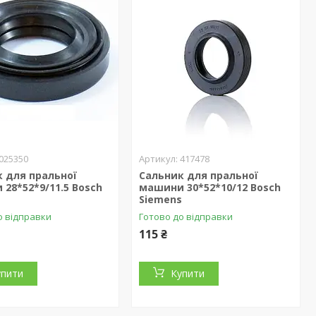
025350
417478
 для пральної
Сальник для пральної
28*52*9/11.5 Bosch
машини 30*52*10/12 Bosch
s
Siemens
о відправки
Готово до відправки
115 ₴
упити
Купити