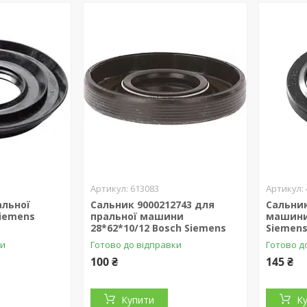
613083
альної
Сальник 9000212743 для
Сальник
iemens
пральної машини
машини 
28*62*10/12 Bosch Siemens
Siemen
ки
Готово до відправки
Готово д
100 ₴
145 ₴
Купити
К