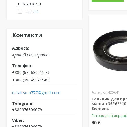
В наявності
Так
10
Контакти
Кривий Ріг, Україна
+380 (67) 630-46-79
+380 (99) 499-35-68
425641
detali.sma777@gmail.com
Сальник для пр
машин 35*62*10
Siemens
+380676304679
Готово до відправ
86 ₴
+380676304679