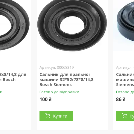
00068319
8x8/14,8 для
Сальник для пральної
Сальник
 Bosch
машини 32*52/78*8/14,8
машини 
Bosch Siemens
Siemen
ки
Готово до відправки
Готово д
100 ₴
86 ₴
Купити
К