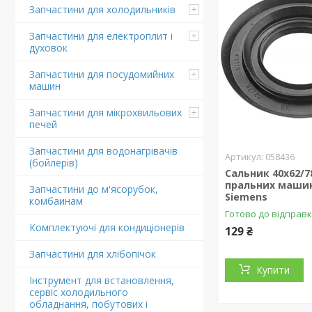
Запчастини для холодильників
Запчастини для електроплит і
духовок
Запчастини для посудомийних
машин
Запчастини для мікрохвильових
печей
Запчастини для водонагрівачів
058436
(бойлерів)
Сальник 40x62/7
пральних машин
Запчастини до м'ясорубок,
Siemens
комбаинам
Готово до відправ
Комплектуючі для кондиціонерів
129 ₴
Запчастини для хлібопічок
Купити
Інструмент для встановлення,
сервіс холодильного
обладнання, побутових і