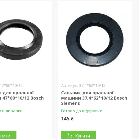
47*80*10/12
37,4*62*10/12
 для пральної
Сальник для пральної
47*80*10/12 Bosch
машини 37,4*62*10/12 Bosch
s
Siemens
о відправки
Готово до відправки
145 ₴
упити
Купити