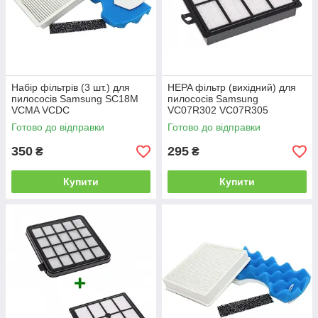
Набір фільтрів (3 шт.) для
HEPA фільтр (вихідний) для
пилососів Samsung SC18M
пилососів Samsung
VCMA VCDC
VC07R302 VC07R305
Готово до відправки
Готово до відправки
350
295
₴
₴
Купити
Купити