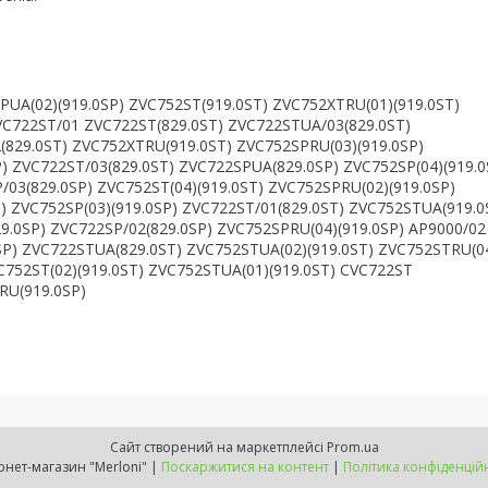
UA(02)(919.0SP) ZVC752ST(919.0ST) ZVC752XTRU(01)(919.0ST)
VC722ST/01 ZVC722ST(829.0ST) ZVC722STUA/03(829.0ST)
(829.0ST) ZVC752XTRU(919.0ST) ZVC752SPRU(03)(919.0SP)
) ZVC722ST/03(829.0ST) ZVC722SPUA(829.0SP) ZVC752SP(04)(919.0
/03(829.0SP) ZVC752ST(04)(919.0ST) ZVC752SPRU(02)(919.0SP)
) ZVC752SP(03)(919.0SP) ZVC722ST/01(829.0ST) ZVC752STUA(919.0
9.0SP) ZVC722SP/02(829.0SP) ZVC752SPRU(04)(919.0SP) AP9000/02
SP) ZVC722STUA(829.0ST) ZVC752STUA(02)(919.0ST) ZVC752STRU(0
C752ST(02)(919.0ST) ZVC752STUA(01)(919.0ST) CVC722ST
RU(919.0SP)
Сайт створений на маркетплейсі
Prom.ua
Інтернет-магазин "Merloni" |
Поскаржитися на контент
|
Політика конфіденцій