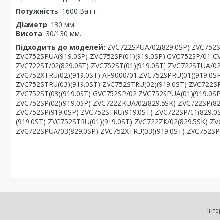
Потужність
: 1600 Ватт.
Діаметр
: 130 мм.
Висота
: 30/130 мм.
Підходить до моделей:
ZVC722SPUA/02(829.0SP) ZVC752SP
ZVC752SPUA(919.0SP) ZVC752SP(01)(919.0SP) GVC752SP/01 C
ZVC722ST/02(829.0ST) ZVC752ST(01)(919.0ST) ZVC722STUA/02
ZVC752XTRU(02)(919.0ST) AP9000/01 ZVC752SPRU(01)(919.0SP
ZVC752STRU(03)(919.0ST) ZVC752STRU(02)(919.0ST) ZVC722SP
ZVC752ST(03)(919.0ST) GVC752SP/02 ZVC752SPUA(01)(919.0SP
ZVC752SP(02)(919.0SP) ZVC722ZKUA/02(829.5SK) ZVC722SP(82
ZVC752SP(919.0SP) ZVC752STRU(919.0ST) ZVC722SP/01(829.0
(919.0ST) ZVC752STRU(01)(919.0ST) ZVC722ZK/02(829.5SK) ZV
ZVC722SPUA/03(829.0SP) ZVC752XTRU(03)(919.0ST) ZVC752SP