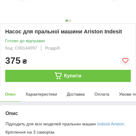
Насос для пральної машини Ariston Indesit
Готово до відправки
Код: C00144997
Роздріб
375
₴
Купити
Опис
Характеристики
Доставка
Оплата
Умови п
Опис
Підходить для всіх моделей пральних машин
Indesit Ariston
.
Кріплення на 3 саморізи.