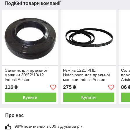
Подібні товари компанії
Сальник для пральної
Ремінь 1221 PHE
Саль
машини 30*52*10/12
Hutchinson для пральної
прал
Indesit Ariston
машини Indesit Ariston
Aris
116
275
86
₴
₴
Купити
Купити
Про нас
98% позитивних з 609 відгуків за рік