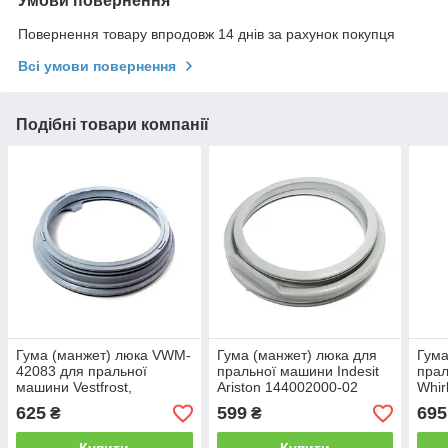
Умови повернення
Повернення товару впродовж 14 днів за рахунок покупця
Всі умови повернення
Подібні товари компанії
Гума (манжет) люка VWM-
Гума (манжет) люка для
Гума
42083 для пральної
пральної машини Indesit
пра
машини Vestfrost,
Ariston 144002000-02
Whir
Whirlpool, Rainford, Hansa,
625
599
695
₴
₴
Vico, Vestel