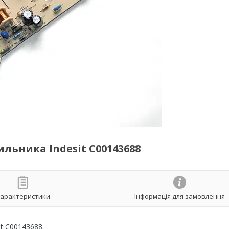
льника Indesit C00143688
арактеристики
Інформація для замовлення
t C00143688.