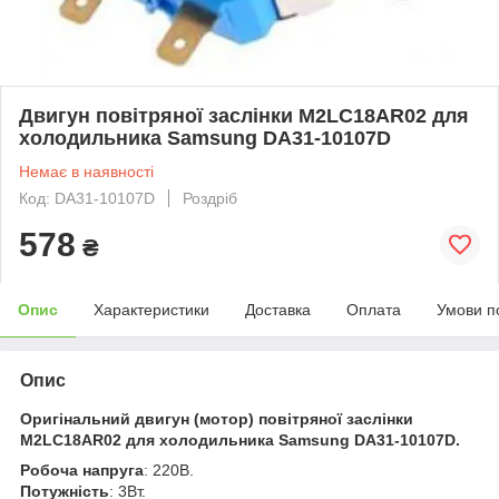
Двигун повітряної заслінки M2LC18AR02 для
холодильника Samsung DA31-10107D
Немає в наявності
Код: DA31-10107D
Роздріб
578
₴
Опис
Характеристики
Доставка
Оплата
Умови п
Опис
Оригінальний двигун (мотор) повітряної заслінки
M2LC18AR02 для холодильника Samsung DA31-10107D.
Робоча напруга
: 220В.
Потужність
: 3Вт.