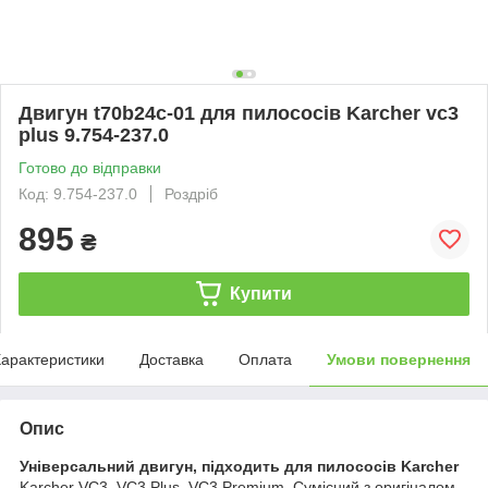
Двигун t70b24c-01 для пилососів Karcher vc3
plus 9.754-237.0
Готово до відправки
Код: 9.754-237.0
Роздріб
895
₴
Купити
арактеристики
Доставка
Оплата
Умови повернення
Опис
Універсальний двигун, підходить для пилососів Karcher
Karcher VC3, VC3 Plus, VC3 Premium
.
Сумісний з оригіналом.