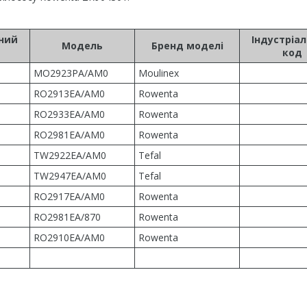
ьний
Індустріа
Модель
Бренд моделі
код
MO2923PA/AM0
Moulinex
RO2913EA/AM0
Rowenta
RO2933EA/AM0
Rowenta
RO2981EA/AM0
Rowenta
TW2922EA/AM0
Tefal
TW2947EA/AM0
Tefal
RO2917EA/AM0
Rowenta
RO2981EA/870
Rowenta
RO2910EA/AM0
Rowenta