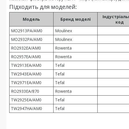
Підходить для моделей:
Індустріал
Модель
Бренд моделі
код
MO2913PA/AM0
Moulinex
MO2932PA/AM0
Moulinex
RO2932EA/AM0
Rowenta
RO2957EA/AM0
Rowenta
TW2913EA/AM0
Tefal
TW2943EA/AM0
Tefal
TW2971EA/AM0
Tefal
RO2933EA/870
Rowenta
TW2925EA/AM0
Tefal
TW2947HA/AM0
Tefal