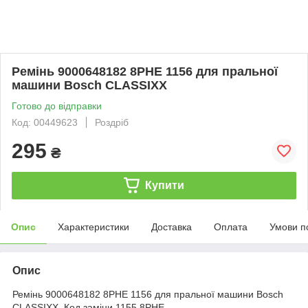
Ремінь 9000648182 8PHE 1156 для пральної
машини Bosch CLASSIXX
Готово до відправки
Код: 00449623
Роздріб
295
₴
Купити
Опис
Характеристики
Доставка
Оплата
Умови п
Опис
Ремінь 9000648182 8PHE 1156 для пральної машини Bosch
CLASSIXX. Код заміни 1155 8PHE.