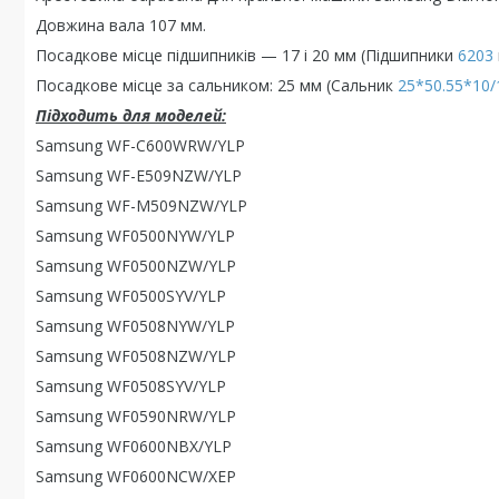
Довжина вала 107 мм.
Посадкове місце підшипників — 17 і 20 мм (Підшипники
6203
Посадкове місце за сальником: 25 мм (Сальник
25*50.55*10/
Підходить для моделей:
Samsung WF-C600WRW/YLP
Samsung WF-E509NZW/YLP
Samsung WF-M509NZW/YLP
Samsung WF0500NYW/YLP
Samsung WF0500NZW/YLP
Samsung WF0500SYV/YLP
Samsung WF0508NYW/YLP
Samsung WF0508NZW/YLP
Samsung WF0508SYV/YLP
Samsung WF0590NRW/YLP
Samsung WF0600NBX/YLP
Samsung WF0600NCW/XEP