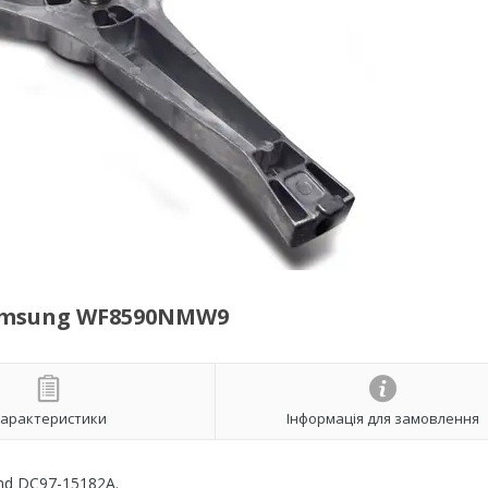
amsung WF8590NMW9
арактеристики
Інформація для замовлення
nd DC97-15182A.