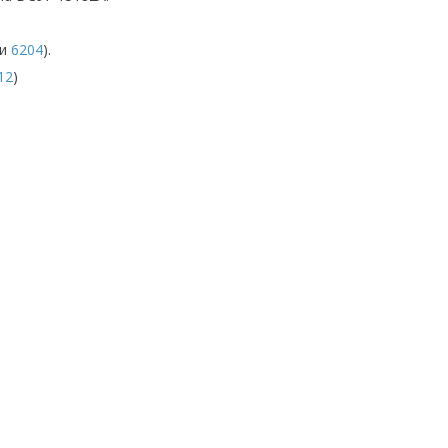
и
6204
).
12
)